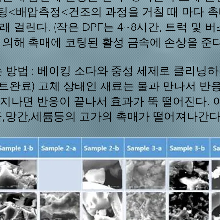
<배압측정<건조의 과정을 거칠 때 마다 촉
걸린다. (작은 DPF는 4~8시간,
트럭 및 버스
 의해
촉매에 코팅된 활
성 금속에 손상을 준다
 방법 :
베이킹 소다와 중성 세제로 클리닝하는
스트완료)
고체 상태인 재료는 물과 만나서 반
 지나면 반응이 끝나서 효과가 뚝 떨어진다. 
,망간,세륨등의 고가의 촉매가 떨어져나간다