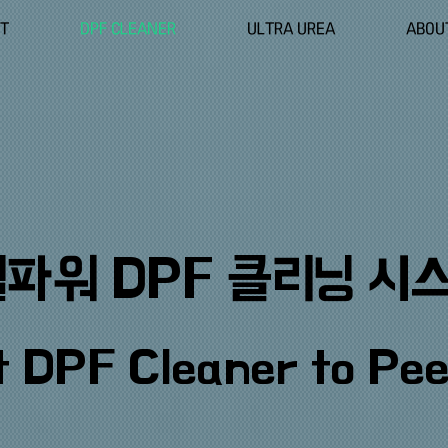
NT
DPF CLEANER
ULTRA UREA
ABOU
젤파워 DPF 클리닝 시
t DPF Cleaner to Pee