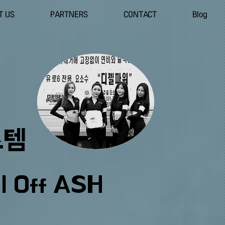
T US
PARTNERS
CONTACT
Blog
스템
l Off ASH