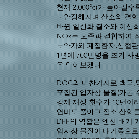
현재 2,000°c)가
높아질수록 
불안정해지며
산소와 결합해
바뀐 일산화 질소와 이산화
NOx는 오존과 결합하여
노약자와 폐질환자,심혈관
1년에 700만명을 조기 
을 알아보겠다.
DOC와 마찬가지로 백금,
포집된 입자상 물질(카본 수
강제 재생 횟수가 10번이
연
비도 줄이고 질소 산화물
DPF의 역활은 엔진 배기 
입자상 물질이 대기중으로