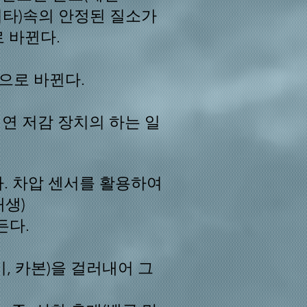
%기타)속의 안정된 질소가
로 바뀐다.
으로 바뀐다.
연 저감 장치의 하는 일
다.
차압 센서를 활용하여
재생)
든다.
, 카본)을 걸러내어 그