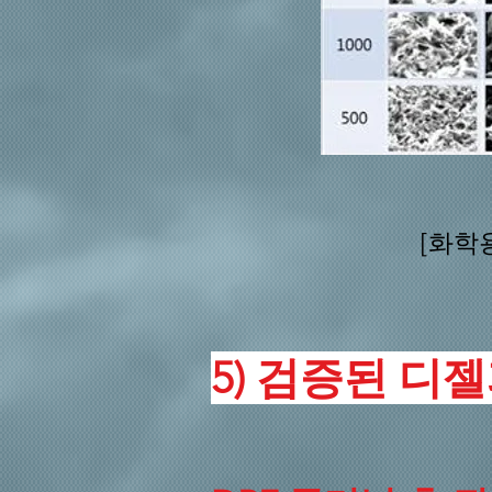
​[화학
5) 검증된 디