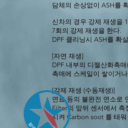
담체의 손상없이 ASH를 
신차의 경우 강제 재생을 
7회의 강제 재생을 한다.
DPF 클리닝시 ASH를 
[자연 재생]
DPF 내부의 디젤산화촉매
촉매에 스케일이 쌓이거나
[강제 재생 (수동재생)]
연료 등의 불완전 연소로 인해 
Filter의 앞뒤 센서에서
시켜 Carbon
soot 를 태