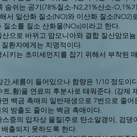
숨쉬는 공기(78%질소-N2,21%산소-O,1
서 일산화 질소(NO)와 이산화 질소(NO2)
 질소를 질소 산화물(NOx)이라고 한다.
 질산으로 바뀌고 암모니아와 결합 질산암모늄
 질환자에게는 치명적이다.
사망시키는 초미세먼지를 잡기 위해서 부착된 매
망간,세륨이 들어있으나 함량은 1/10 정도이
트,황)을 연료의 후분사로 태워준다. (강제 
라면 백금 촉매의 일반재생으로 7번으로 줄어
의 방출도 줄이는 백금 촉매이다.
가스중의 입자상 물질(주로 탄소알갱이, 검댕이
 배출되지 못하도록 한다.